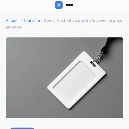
Accueil
›
Tourisme
›
Vivez l'instant au puy du fou avec le pass
emotion