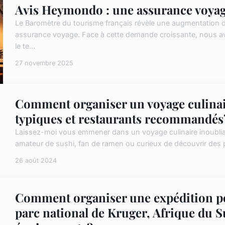
Avis Heymondo : une assurance voyag
Le Baromètre du tourisme français révèle une augmentation
assurance voyage. Face à cette demande croissante, nous 
le te...
27 novembre 2025
Comment organiser un voyage culinaire
typiques et restaurants recommandés
Laissez-moi vous emmener dans un voyage culinaire inoublia
amateur de sushi, fan de ramen ou curieux de découvrir des p
26 août 2024
Comment organiser une expédition pou
parc national de Kruger, Afrique du S