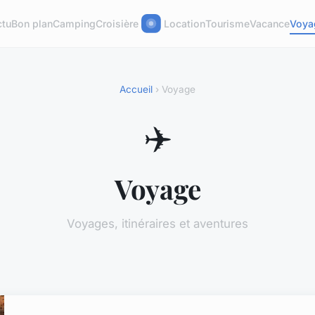
ctu
Bon plan
Camping
Croisière
Location
Tourisme
Vacance
Voya
Accueil
› Voyage
✈️
Voyage
Voyages, itinéraires et aventures