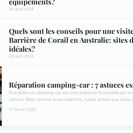
équipements?
26 août 2024
Quels sont les conseils pour une visit
Barrière de Corail en Australie: sites 
idéales?
26 août 2024
Réparation camping-car : 7 astuces es
Posséder un camping-car est une aventure incroyable qui vo
rythme. Mais comme toute machine, il peut arriver que votre vé
17 février 2025