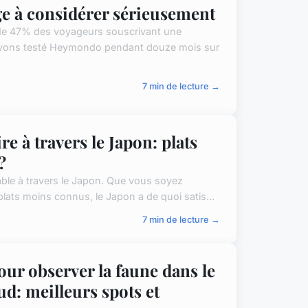
e à considérer sérieusement
 de 47% des voyageurs souscrivant une
avons testé Heymondo pendant douze mois sur
7 min de lecture →
 à travers le Japon: plats
?
ble à travers le Japon. Que vous soyez
lats moins connus, le Japon a de quoi satis...
7 min de lecture →
r observer la faune dans le
ud: meilleurs spots et