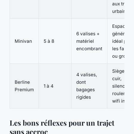
aux trajet
urbains
Espace
6 valises +
généreux,
Minivan
5 à 8
matériel
idéal pour
encombrant
les famill
ou groupe
Sièges
4 valises,
cuir,
Berline
dont
1 à 4
silence d
Premium
bagages
roulement
rigides
wifi intég
Les bons réflexes pour un trajet
sans accroc