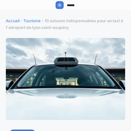
Accueil
›
Tourisme
›
10 astuces indispensables pour un taxi à
l'aéroport de lyon saint-exupéry