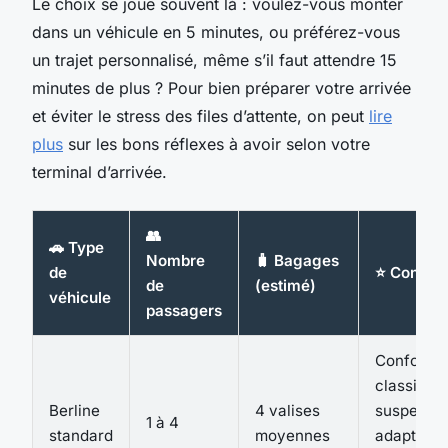
Le choix se joue souvent là : voulez-vous monter
dans un véhicule en 5 minutes, ou préférez-vous
un trajet personnalisé, même s’il faut attendre 15
minutes de plus ? Pour bien préparer votre arrivée
et éviter le stress des files d’attente, on peut
lire
plus
sur les bons réflexes à avoir selon votre
terminal d’arrivée.
👥
🚗 Type
Nombre
🧳 Bagages
de
⭐ Confort
de
(estimé)
véhicule
passagers
Confort
classique,
Berline
4 valises
suspensi
1 à 4
standard
moyennes
adaptée