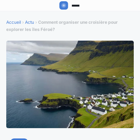
Accueil
›
Actu
›
Comment organiser une croisière pour
explorer les îles Féroé?