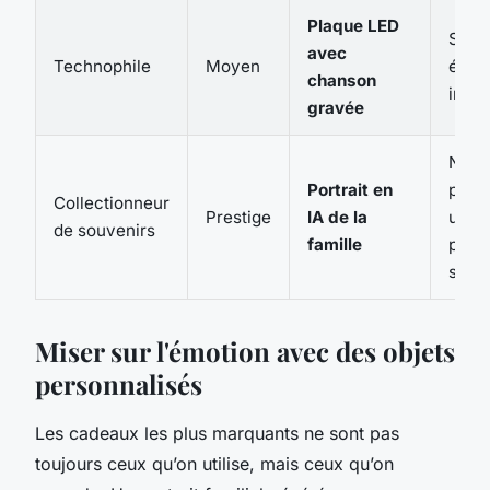
Plaque LED
Surpr
avec
Technophile
Moyen
émot
chanson
immé
gravée
Nosta
Portrait en
pièc
Collectionneur
Prestige
IA de la
uniq
de souvenirs
famille
pour 
salo
Miser sur l'émotion avec des objets
personnalisés
Les cadeaux les plus marquants ne sont pas
toujours ceux qu’on utilise, mais ceux qu’on