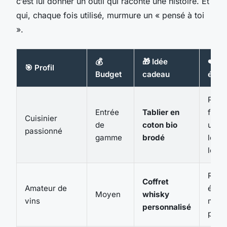
c’est lui donner un outil qui raconte une histoire. Et
qui, chaque fois utilisé, murmure un « pensé à toi
».
💰
🎁 Idée
❤️ Ef
🎯 Profil
Budget
cadeau
émot
Prati
Entrée
Tablier en
famil
Cuisinier
de
coton bio
utili
passionné
gamme
brodé
le
lend
Raffi
Coffret
Amateur de
évoq
Moyen
whisky
vins
mom
personnalisé
part