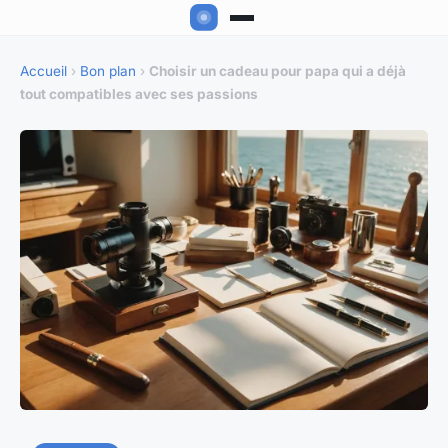
Accueil
›
Bon plan
›
Choisir un cadeau pour papa qui a déjà
tout compatibles avec ses passions